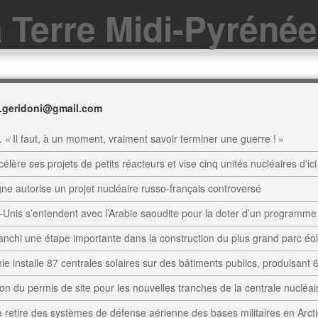
a Terre Midi-Pyréné
.geridoni@gmail.com
« Il faut, à un moment, vraiment savoir terminer une guerre ! »
célère ses projets de petits réacteurs et vise cinq unités nucléaires d'ic
ne autorise un projet nucléaire russo-français controversé
-Unis s’entendent avec l’Arabie saoudite pour la doter d’un programme n
nchi une étape importante dans la construction du plus grand parc éo
ie installe 87 centrales solaires sur des bâtiments publics, produisant
ion du permis de site pour les nouvelles tranches de la centrale nucléair
 retire des systèmes de défense aérienne des bases militaires en Arcti