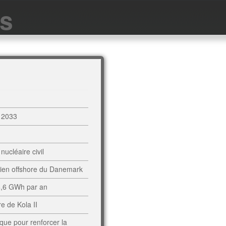
es
i 2033
ucléaire civil
lien offshore du Danemark
 6,6 GWh par an
e de Kola II
que pour renforcer la