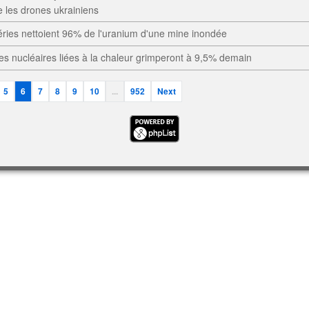
 les drones ukrainiens
ries nettoient 96% de l'uranium d'une mine inondée
s nucléaires liées à la chaleur grimperont à 9,5% demain
5
6
7
8
9
10
...
952
Next