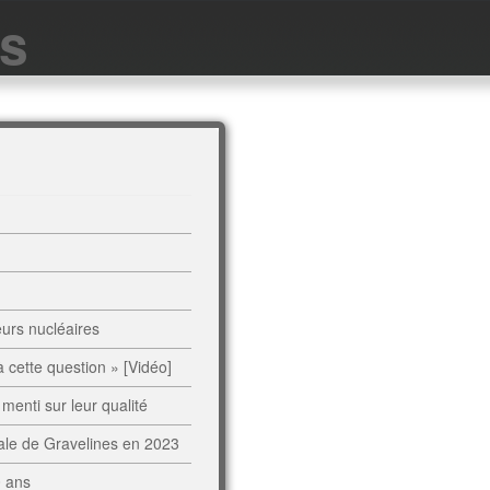
es
urs nucléaires
cette question » [Vidéo]
enti sur leur qualité
rale de Gravelines en 2023
0 ans