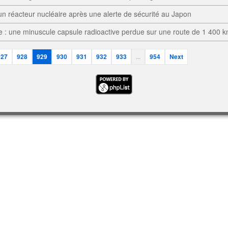
'un réacteur nucléaire après une alerte de sécurité au Japon
ie : une minuscule capsule radioactive perdue sur une route de 1 400 
927
928
929
930
931
932
933
...
954
Next