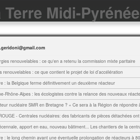
a Terre Midi-Pyréné
.geridoni@gmail.com
rgies renouvelables : ce qu'en a retenu la commission mixte paritaire
 renouvelables : ce que contient le projet de loi d’accélération
re : la Belgique ferme définitivement un deuxième réacteur
e-Rhône-Alpes : les écologistes contre la relance des nouveaux réacte
teur nucléaire SMR en Bretagne ? « Ce sera à la Région de répondre à 
OUGE - Centrales nucléaires: des fabricants de pièces détachées ont m
décennale, apport en eau, nouveau bâtiment... Les chantiers de la cent
re : le long chemin avant une éventuelle prolongation de réacteurs à 8