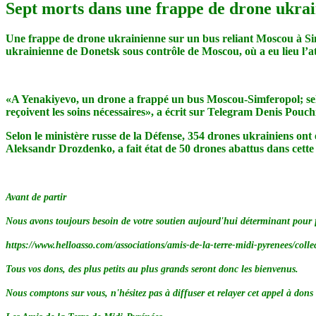
Sept morts dans une frappe de drone ukrai
Une frappe de drone ukrainienne sur un bus reliant Moscou à Simfe
ukrainienne de Donetsk sous contrôle de Moscou, où a eu lieu l’a
«A Yenakiyevo, un drone a frappé un bus Moscou-Simferopol; selon 
reçoivent les soins nécessaires», a écrit sur Telegram Denis Pouchil
Selon le ministère russe de la Défense, 354 drones ukrainiens ont
Aleksandr Drozdenko, a fait état de 50 drones abattus dans cette 
Avant de partir
Nous avons toujours besoin de votre soutien aujourd'hui déterminant pour fai
https://www.helloasso.com/associations/amis-de-la-terre-midi-pyrenees/colle
Tous vos dons, des plus petits au plus grands seront donc les bienvenus.
Nous comptons sur vous, n'hésitez pas à diffuser et relayer cet appel à don