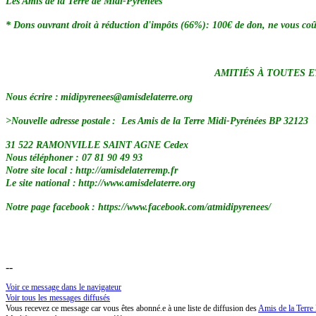
Les Amis de la Terre de Midi-Pyrénées
* Dons ouvrant droit à réduction d'impôts (66%): 100€ de don, ne vous coû
AMITIÉS À TOUTES ET TOUS, MOBILISO
Nous écrire : midipyrenees@amisdelaterre.org
>Nouvelle adresse postale : Les Amis de la Terre Midi-Pyrénées BP 32123
31 522 RAMONVILLE SAINT AGNE Cedex
Nous téléphoner : 07 81 90 49 93
Notre site local : http://amisdelaterremp.fr
Le site national : http://www.amisdelaterre.org
Notre page facebook : https://www.facebook.com/atmidipyrenees/
--
Voir ce message dans le navigateur
Voir tous les messages diffusés
Vous recevez ce message car vous êtes abonné.e à une liste de diffusion des
Amis de la Terre