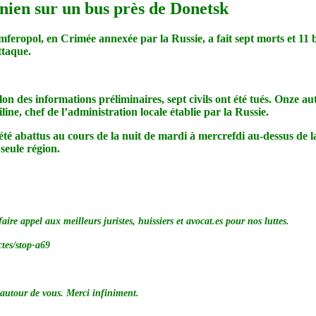
nien sur un bus près de Donetsk
ropol, en Crimée annexée par la Russie, a fait sept morts et 11 ble
ttaque.
des informations préliminaires, sept civils ont été tués. Onze autr
ine, chef de l’administration locale établie par la Russie.
 été abattus au cours de la nuit de mardi à mercrefdi au-dessus de 
seule région.
re appel aux meilleurs juristes, huissiers et avocat.es pour nos luttes.
ctes/stop-a69
s autour de vous. Merci infiniment.