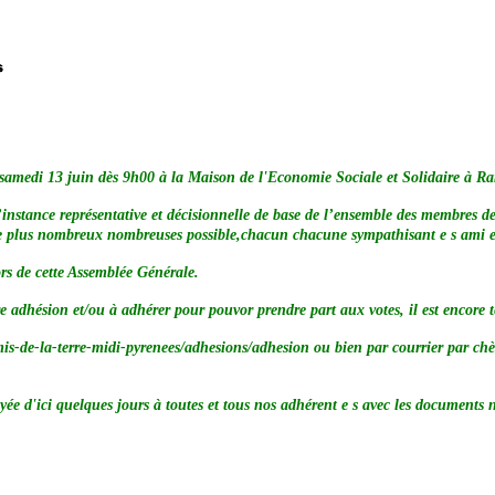
 13 juin dès 9h00 à la Maison de l'Economie Sociale et Solidaire à Ra
instance représentative et décisionnelle de base de l’ensemble des membres de l
ns le plus nombreux nombreuses possible,chacun chacune sympathisant e s ami e 
ors de cette Assemblée Générale.
tre adhésion et/ou à adhérer pour pouvor prendre part aux votes, il est encore 
/amis-de-la-terre-midi-pyrenees/adhesions/adhesion ou bien par courrier par 
s jours à toutes et tous nos adhérent e s avec les documents nécessaire