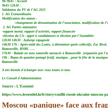
9h-9h45 : Accueil
9h45-12h30 :
Validation du PV de l’AG 2025
1. AG Extraordinaire
Modification des statuts :
-changement de dénomination de l’association, modification de l’objet d
2. AG Parties statutaires
-rapport moral, rapport d’activités, rapport financier
-élection du CA : appel à candidatures et élection par l’Assemblée
12h30-14h30 : Auberge espagnole
14h30-17h : Après-midi des Luttes, à déterminer quels collectifs, Zac Rivel
Ramonville, RN88, …..
17h30 : Balade en zone naturelle menacée à Ramonville (organisée par l’a
19h : Repas de quartier partagé festif, musique…pour la fête de la musiqu
Ramonville
A très bientôt d'échanger avec vous toutes et tous
Le Conseil d'Administration
Source : L'Essentei
https://www.lessentiel.lu/fr/story/conflit-russie-ukraine-mosco
Moscou «panique» face aux frap