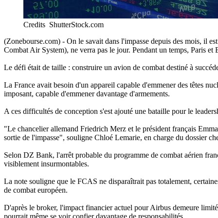
Credits ShutterStock.com
(Zonebourse.com) - On le savait dans l'impasse depuis des mois, il es
Combat Air System), ne verra pas le jour. Pendant un temps, Paris et Be
Le défi était de taille : construire un avion de combat destiné à succéd
La France avait besoin d'un appareil capable d'emmener des têtes nuclé
imposant, capable d'emmener davantage d'armements.
A ces difficultés de conception s'est ajouté une bataille pour le leader
"Le chancelier allemand Friedrich Merz et le président français Emman
sortie de l'impasse", souligne Chloé Lemarie, en charge du dossier che
Selon DZ Bank, l'arrêt probable du programme de combat aérien franco
visiblement insurmontables.
La note souligne que le FCAS ne disparaîtrait pas totalement, certai
de combat européen.
D'après le broker, l'impact financier actuel pour Airbus demeure limi
pourrait même se voir confier davantage de responsabilités.