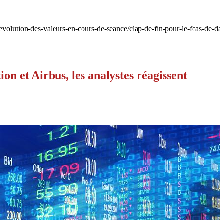
-evolution-des-valeurs-en-cours-de-seance/clap-de-fin-pour-le-fcas-de-da
on et Airbus, les analystes réagissent