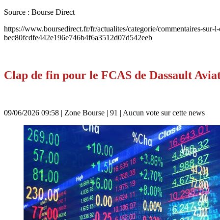
Source : Bourse Direct
https://www.boursedirect.fr/fr/actualites/categorie/commentaires-sur-l
bec80fcdfe442e196e746b4f6a3512d07d542eeb
Clap de fin pour le FCAS de Dassault Aviati
09/06/2026 09:58
| Zone Bourse | 91 |
Aucun vote sur cette news