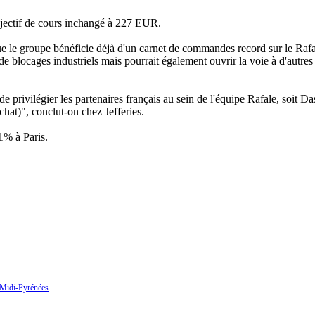
objectif de cours inchangé à 227 EUR.
que le groupe bénéficie déjà d'un carnet de commandes record sur le Rafal
s de blocages industriels mais pourrait également ouvrir la voie à d'au
privilégier les partenaires français au sein de l'équipe Rafale, soit D
at)", conclut-on chez Jefferies.
1% à Paris.
 Midi-Pyrénées