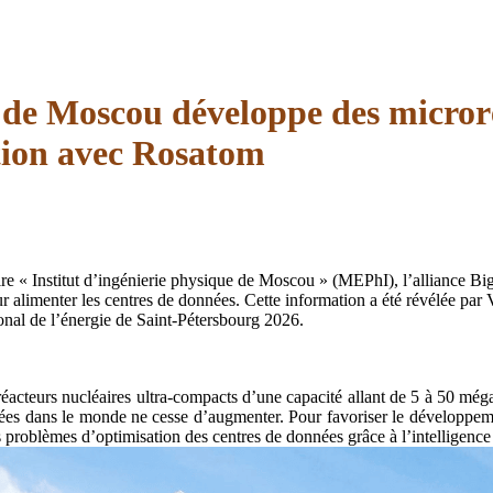
e de Moscou développe des microré
tion avec Rosatom
re « Institut d’ingénierie physique de Moscou » (MEPhI), l’alliance Big
r alimenter les centres de données. Cette information a été révélée par 
onal de l’énergie de Saint-Pétersbourg 2026.
cteurs nucléaires ultra-compacts d’une capacité allant de 5 à 50 mégaw
ées dans le monde ne cesse d’augmenter. Pour favoriser le développemen
problèmes d’optimisation des centres de données grâce à l’intelligence a