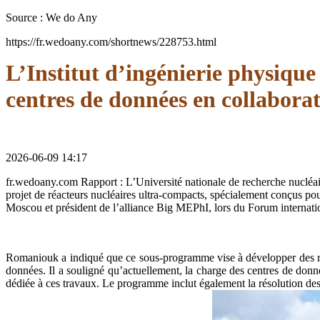
Source : We do Any
https://fr.wedoany.com/shortnews/228753.html
L’Institut d’ingénierie physiqu
centres de données en collabora
2026-06-09 14:17
fr.wedoany.com Rapport : L’Université nationale de recherche nucléai
projet de réacteurs nucléaires ultra-compacts, spécialement conçus pou
Moscou et président de l’alliance Big MEPhI, lors du Forum internati
Romaniouk a indiqué que ce sous-programme vise à développer des réa
données. Il a souligné qu’actuellement, la charge des centres de donn
dédiée à ces travaux. Le programme inclut également la résolution des 